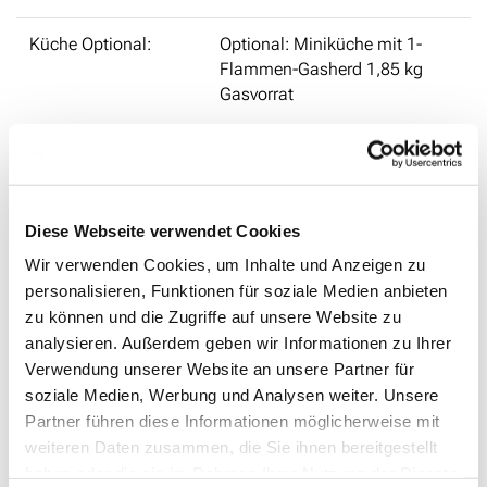
Küche Optional:
Optional: Miniküche mit 1-
Flammen-Gasherd 1,85 kg
Gasvorrat
Kühlschrank:
Optional: Kühlbox
Diese Webseite verwendet Cookies
Wasservorrat:
-
Wir verwenden Cookies, um Inhalte und Anzeigen zu
personalisieren, Funktionen für soziale Medien anbieten
Abwassertank:
-
zu können und die Zugriffe auf unsere Website zu
analysieren. Außerdem geben wir Informationen zu Ihrer
Verwendung unserer Website an unsere Partner für
Stromversorgung:
-
soziale Medien, Werbung und Analysen weiter. Unsere
Partner führen diese Informationen möglicherweise mit
Führerscheinklasse
✔
weiteren Daten zusammen, die Sie ihnen bereitgestellt
B/3
haben oder die sie im Rahmen Ihrer Nutzung der Dienste