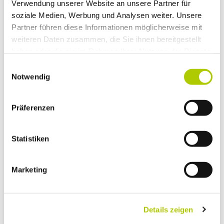
Verwendung unserer Website an unsere Partner für
soziale Medien, Werbung und Analysen weiter. Unsere
Partner führen diese Informationen möglicherweise mit
weiteren Daten zusammen, die Sie ihnen bereitgestellt
haben oder die sie im Rahmen Ihrer Nutzung der Dienste
gesammelt haben.
Einwilligungsauswahl
Notwendig
Präferenzen
Statistiken
DOMINIK SERRANO
Marketing
Verkaufsberater
05361 204-1730
E-Mail schreiben
Details zeigen