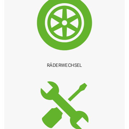
RÄDER­WECHSEL