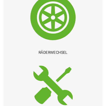
RÄDER­WECHSEL