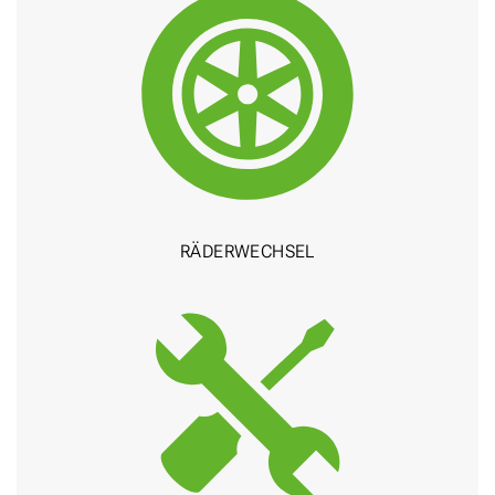
RÄDER­WECHSEL