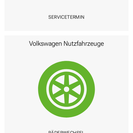
SERVICE­TERMIN
Volks­wagen Nutz­fahr­zeuge
RÄDER­WECHSEL