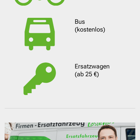
Bus
(kosten­los)
Ersatz­wagen
(ab 25 €)