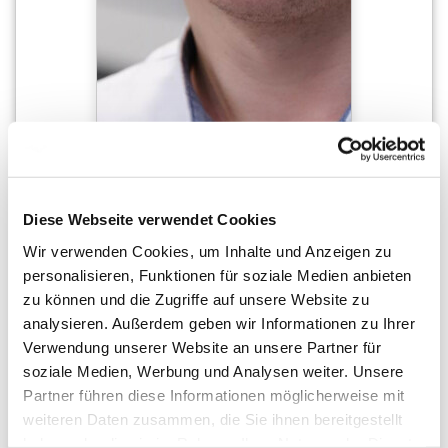
KEVIN KRUPPA
Diese Webseite verwendet Cookies
Verkaufsberater
Wir verwenden Cookies, um Inhalte und Anzeigen zu
05361 204-1467
personalisieren, Funktionen für soziale Medien anbieten
05361 204-1466
zu können und die Zugriffe auf unsere Website zu
E-Mail schreiben
analysieren. Außerdem geben wir Informationen zu Ihrer
Verwendung unserer Website an unsere Partner für
soziale Medien, Werbung und Analysen weiter. Unsere
Vertriebs­assistenz
Partner führen diese Informationen möglicherweise mit
weiteren Daten zusammen, die Sie ihnen bereitgestellt
haben oder die sie im Rahmen Ihrer Nutzung der Dienste