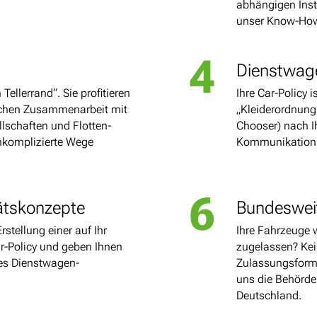
abhängigen Insti
unser Know-Ho
4
Dienstwag
Tellerrand“. Sie profitieren
Ihre Car-Policy 
lichen Zusammenarbeit mit
„Kleiderordnung“
lschaften und Flotten-
Chooser) nach I
unkomplizierte Wege
Kommunikation
6
tätskonzepte
Bundeswei
rstellung einer auf Ihr
Ihre Fahrzeuge 
-Policy und geben Ihnen
zugelassen? Kei
nes Dienstwagen-
Zulassungsform
uns die Behörden
Deutschland.