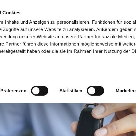
t Cookies
 Inhalte und Anzeigen zu personalisieren, Funktionen für sozia
05361 204-
e Zugriffe auf unsere Website zu analysieren. Außerdem geben w
rwendung unserer Website an unsere Partner für soziale Medien
ANGEBOTE
FAHRZEUGE
CARAVANING
MOBILITYLIVE
re Partner führen diese Informationen möglicherweise mit weite
ereitgestellt haben oder die sie im Rahmen Ihrer Nutzung der D
E-BIKES
Präferenzen
Statistiken
Marketin