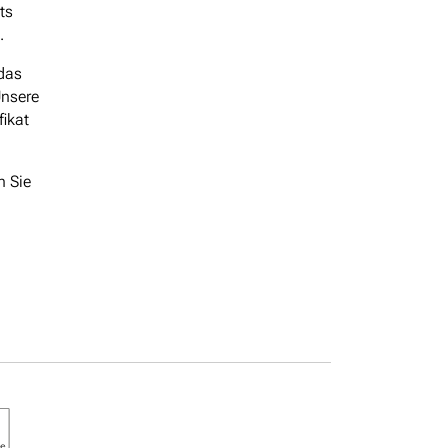
ts
n.
 das
nsere
ikat
n Sie