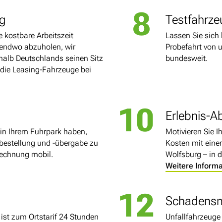
8
ng
Testfahrze
 kostbare Arbeitszeit
Lassen Sie sich
endwo abzuholen, wir
Probefahrt von 
halb Deutschlands seinen Sitz
bundesweit.
r die Leasing-Fahrzeuge bei
10
Erlebnis-A
 in Ihrem Fuhrpark haben,
Motivieren Sie I
bestellung und -übergabe zu
Kosten mit eine
rechnung mobil.
Wolfsburg – in d
Weitere Inform
12
Schadens
ist zum Ortstarif 24 Stunden
Unfallfahrzeuge