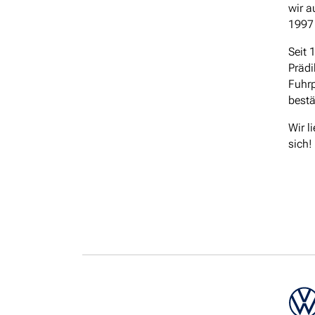
wir a
1997 
Seit 
Präd
Fuhrp
bestä
Wir l
sich!