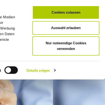
Cookies zulassen
le Medien
0
Unternehmen
Standorte & Öffnungszeiten
Kontakt
Karriere
ir
Auswahl erlauben
, Werbung
SERVICE
GEWERBE­KUNDEN
TAXI
MOTORRAD­SERVICE
ren Daten
ienste
Nur notwendige Cookies
verwenden
g
Details zeigen