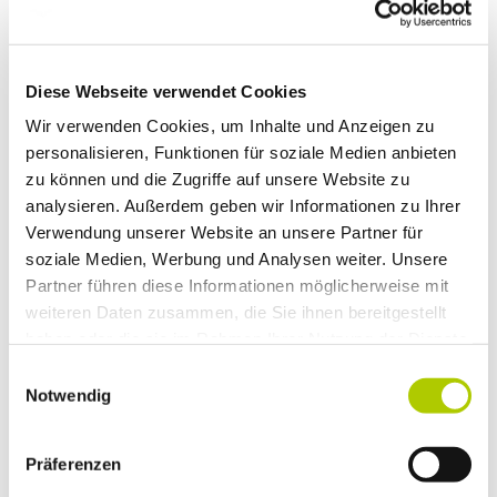
Kennen Sie schon unsere 4+ Karte?
Nicht jeder bekommt sie, aber jeder will sie! Mit ihr tauchen
Sie ein in unsere Servicewelt für alle Fahrzeuge ab 4 Jahren.
Diese Webseite verwendet Cookies
Mit der 4+ Karte erhalten Sie 10 % Nachlass auf Teile und
Wir verwenden Cookies, um Inhalte und Anzeigen zu
Lohn – im Rahmen eines Werkstattaufenthalts, top
personalisieren, Funktionen für soziale Medien anbieten
Rabattaktionen und kostenfreie Ersatzmobilität* für einen
zu können und die Zugriffe auf unsere Website zu
Tag.
analysieren. Außerdem geben wir Informationen zu Ihrer
Verwendung unserer Website an unsere Partner für
Und das Beste: Nach Vollendung des 5. Fahrzeugjahres
soziale Medien, Werbung und Analysen weiter. Unsere
erhalten Sie auf Ihre Werkstattrechnungen 20 % Nachlass
Partner führen diese Informationen möglicherweise mit
auf Teile und Lohn.
weiteren Daten zusammen, die Sie ihnen bereitgestellt
Vergessen Sie den Rest! 4+ ist angesagt. Also holen Sie bei
haben oder die sie im Rahmen Ihrer Nutzung der Dienste
Ihrem nächsten Werkstattbesuch Ihre 4+ Karte und
gesammelt haben.
Einwilligungsauswahl
profitieren Sie!
Notwendig
Wir freuen uns auf Sie!
Präferenzen
Die 4+ Karte gilt nur für Privatkunden und nur in