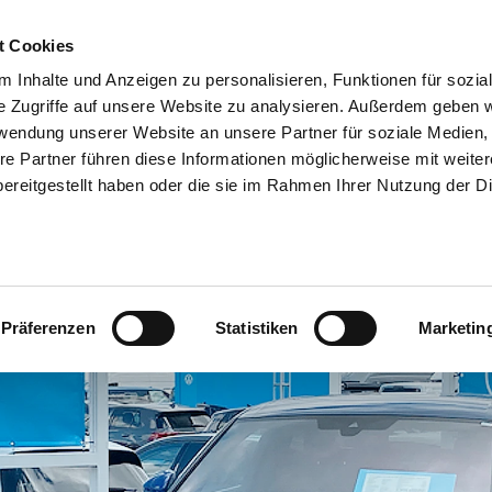
t Cookies
 Inhalte und Anzeigen zu personalisieren, Funktionen für sozia
05361 204-
e Zugriffe auf unsere Website zu analysieren. Außerdem geben w
rwendung unserer Website an unsere Partner für soziale Medien
ANGEBOTE
FAHRZEUGE
CARAVANING
MOBILITYLIVE
re Partner führen diese Informationen möglicherweise mit weite
ereitgestellt haben oder die sie im Rahmen Ihrer Nutzung der D
E-BIKES
Präferenzen
Statistiken
Marketin