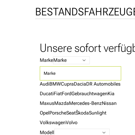
BESTANDSFAHRZEUG
Unsere sofort verfü
Marke
Marke
Audi
BMW
Cupra
Dacia
DR Automobiles
Ducati
Fiat
Ford
Gebrauchtwagen
Kia
Maxus
Mazda
Mercedes-Benz
Nissan
Opel
Porsche
Seat
Škoda
Sunlight
Volkswagen
Volvo
Modell