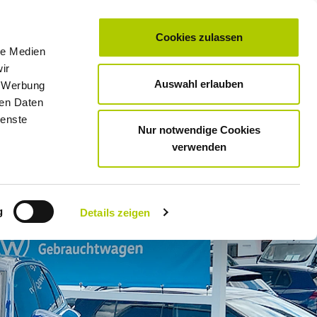
Cookies zulassen
le Medien
0
Unternehmen
Standorte & Öffnungszeiten
Kontakt
Karriere
ir
Auswahl erlauben
, Werbung
SERVICE
GEWERBE­KUNDEN
TAXI
MOTORRAD­SERVICE
ren Daten
ienste
Nur notwendige Cookies
verwenden
g
Details zeigen