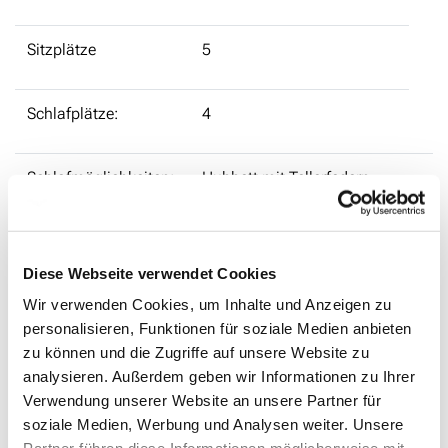
Sitzplätze
5
Schlafplätze:
4
Schlafmöglichkeiten:
Hubbett mit Tellerfedern
200 cm x 120 cm Heckbett
195 cm x 150 cm (mit
Multiflexboard)
Diese Webseite verwendet Cookies
Wir verwenden Cookies, um Inhalte und Anzeigen zu
Dusche:
-
personalisieren, Funktionen für soziale Medien anbieten
zu können und die Zugriffe auf unsere Website zu
Toilette :
Optional: Zubehörtoilette
analysieren. Außerdem geben wir Informationen zu Ihrer
Verwendung unserer Website an unsere Partner für
soziale Medien, Werbung und Analysen weiter. Unsere
Heizung Optional:
Dieselstandheizung