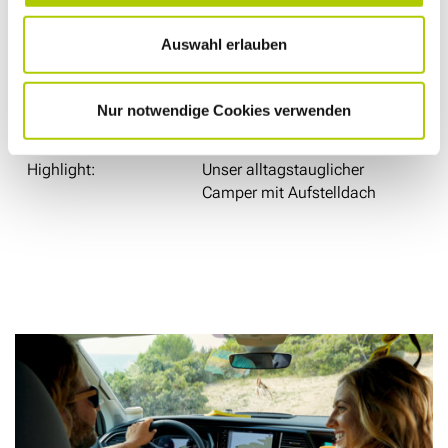
Führerscheinklasse
✔
B/3
Auswahl erlauben
Fahrzeugart:
Sonder-Kfz. Wohnmobil
Nur notwendige Cookies verwenden
Highlight:
Unser alltagstauglicher
Camper mit Aufstelldach