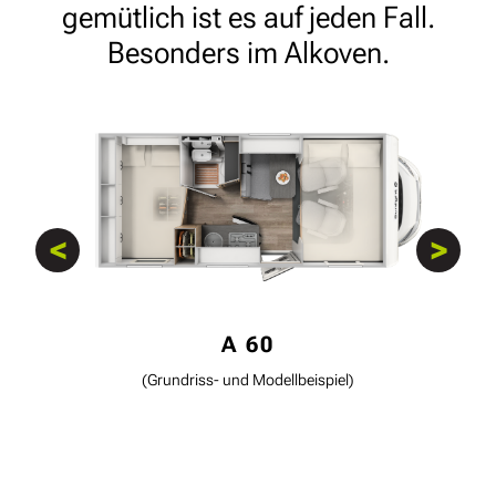
gemütlich ist es auf jeden Fall.
Besonders im Alkoven.
<
>
A 60
A 68
A 70
(Grundriss- und Modellbeispiel)
(Grundriss- und Modellbeispiel)
(Grundriss- und Modellbeispiel)