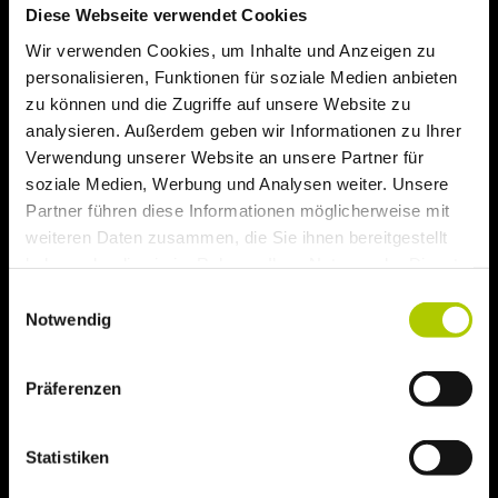
Diese Webseite verwendet Cookies
Wir verwenden Cookies, um Inhalte und Anzeigen zu
personalisieren, Funktionen für soziale Medien anbieten
zu können und die Zugriffe auf unsere Website zu
analysieren. Außerdem geben wir Informationen zu Ihrer
Verwendung unserer Website an unsere Partner für
soziale Medien, Werbung und Analysen weiter. Unsere
Partner führen diese Informationen möglicherweise mit
weiteren Daten zusammen, die Sie ihnen bereitgestellt
haben oder die sie im Rahmen Ihrer Nutzung der Dienste
gesammelt haben.
Einwilligungsauswahl
Hiermit bestätige ich, dass ich die
Datenschutz­
Notwendig
bestimmung
zur Kenntnis genommen habe.
Anti-Roboter-Verifizierung
Präferenzen
Hier klicken
Captcha ⇗
Friendly
Statistiken
JETZT ABSENDEN!