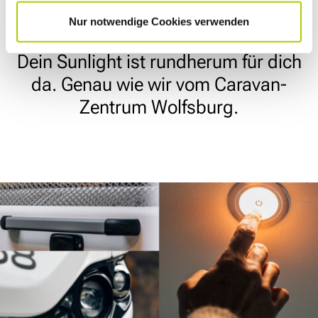
Du liebst deinen Sunlight und dein
Nur notwendige Cookies verwenden
Sunlight liebt dich – mit jedem Detail:
Dein Sunlight ist rundherum für dich
da. Genau wie wir vom Caravan-
Zentrum Wolfsburg.