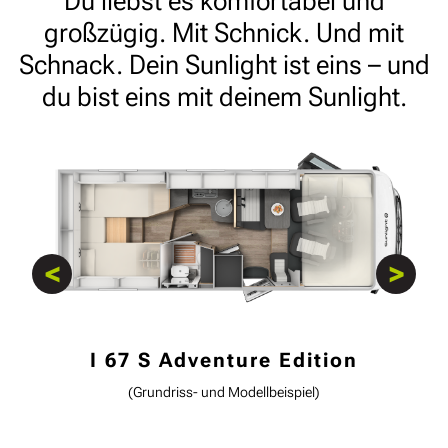
Du liebst es komfortabel und
großzügig. Mit Schnick. Und mit
Schnack. Dein Sunlight ist eins – und
du bist eins mit deinem Sunlight.
<
>
I 67 S Adventure Edition
I 69 L Adventure Edition
I 68 Adventure Edition
(Grundriss- und Modellbeispiel)
(Grundriss- und Modellbeispiel)
(Grundriss- und Modellbeispiel)