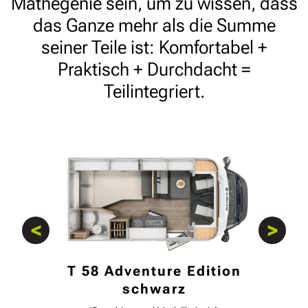
Mathegenie sein, um zu wissen, dass
das Ganze mehr als die Summe
seiner Teile ist: Komfortabel +
Praktisch + Durchdacht =
Teilintegriert.
<
>
T 67 S Adventure Edition
T 58 Adventure Edition
T 67 Adventure Edition
T 68 Adventure Edition
schwarz
schwarz
schwarz
schwarz