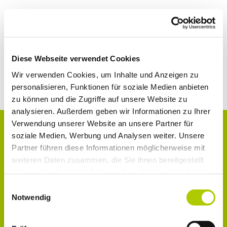
Ein Angebot der ŠKODA Leasing, Zweigniederlassung der
Volkswagen Leasing GmbH, Gifhorner Straße 57, 38112
Braunschweig, für die wir als ungebundener Vermittler
gemeinsam mit dem Kunden die für den Abschluss des
Diese Webseite verwendet Cookies
Leasingvertrags nötigen Vertragsunterlagen
Wir verwenden Cookies, um Inhalte und Anzeigen zu
zusammenstellen. Bonität vorausgesetzt.
personalisieren, Funktionen für soziale Medien anbieten
zu können und die Zugriffe auf unsere Website zu
analysieren. Außerdem geben wir Informationen zu Ihrer
Verwendung unserer Website an unsere Partner für
soziale Medien, Werbung und Analysen weiter. Unsere
KONTAKT
Partner führen diese Informationen möglicherweise mit
weiteren Daten zusammen, die Sie ihnen bereitgestellt
haben oder die sie im Rahmen Ihrer Nutzung der Dienste
gesammelt haben.
Einwilligungsauswahl
Notwendig