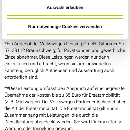
Leistungsumfang mitinbegriffen
Auswahl erlauben
Unkomplizierter Abschluss:
Der Abschluss
erfolgt unabhängig von Beschränkungen wie
Fahrzeugalter und Laufleistung zu Beginn des
Nur notwendige Cookies verwenden
Vertrags
*Ein Angebot der Volkswagen Leasing GmbH, Gifhorner Str.
57, 38112 Braunschweig, für Privatkunden und gewerbliche
Einzelabnehmer. Diese Leistungen werden nur dann
einkalkuliert und erbracht, wenn sie am individuellen
Fahrzeug bezüglich Antriebsart und Ausstattung auch
erforderlich sind.
**Diese Leistung umfasst den Anspruch auf eine begrenzte
Übernahme der Kosten bis zu 35 Euro für Ersatzmobilität
(z. B. Mietwagen). Der Volkswagen Partner entscheidet über
die Art der Ersatzmobilität. Die Ersatzmobilität gilt nur in
Zusammenhang mit Leistungen, die durch die
Dienstleistung abgedeckt werden. Sie wird für einen Tag je
Wartung oder Inspektion gewährt.