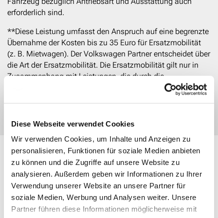
Fahrzeug bezüglich Antriebsart und Ausstattung auch
erforderlich sind.
**Diese Leistung umfasst den Anspruch auf eine begrenzte
Übernahme der Kosten bis zu 35 Euro für Ersatzmobilität
(z. B. Mietwagen). Der Volkswagen Partner entscheidet über
die Art der Ersatzmobilität. Die Ersatzmobilität gilt nur in
Zusammenhang mit Leistungen, die durch die
Dienstleistung abgedeckt werden. Sie wird für einen Tag je
Wartung oder Inspektion gewährt.
Diese Webseite verwendet Cookies
Wir verwenden Cookies, um Inhalte und Anzeigen zu
personalisieren, Funktionen für soziale Medien anbieten
DIE VORTEILE VON WARTUNG &
zu können und die Zugriffe auf unsere Website zu
INSPEKTION*
analysieren. Außerdem geben wir Informationen zu Ihrer
Machen Sie Ihre Wartungskosten
Verwendung unserer Website an unsere Partner für
kalkulierbar.
soziale Medien, Werbung und Analysen weiter. Unsere
Partner führen diese Informationen möglicherweise mit