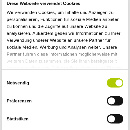
Diese Webseite verwendet Cookies
Verkaufsgesprächen dabei sein. Ich habe Fahrzeuge
zugelassen und manchmal auch mit ausgeliefert. Dort
Wir verwenden Cookies, um Inhalte und Anzeigen zu
habe ich viel über das Neuwagen- und
personalisieren, Funktionen für soziale Medien anbieten
Gebrauchtwagengeschäft lernt.
zu können und die Zugriffe auf unsere Website zu
analysieren. Außerdem geben wir Informationen zu Ihrer
Eine andere Abteilung war ist der Kundendienst im Audi
Verwendung unserer Website an unsere Partner für
Zentrum Wolfsburg. Diese Abteilung war sehr interessant,
soziale Medien, Werbung und Analysen weiter. Unsere
da ich sehr viel Kundenkontakt hatte, bei Terminplanung
Partner führen diese Informationen möglicherweise mit
mitwirken durfte und auch zuständig war für die
weiteren Daten zusammen, die Sie ihnen bereitgestellt
telefonischen Anfragen. Die Mitarbeiter sind hier sehr
haben oder die sie im Rahmen Ihrer Nutzung der Dienste
freundlich, sodass die Arbeit mir hier sehr viel Spaß macht.
gesammelt haben.
Einwilligungsauswahl
Notwendig
Präferenzen
Arbeitsbeschreibung Verkauf Skoda
Statistiken
Zentrum