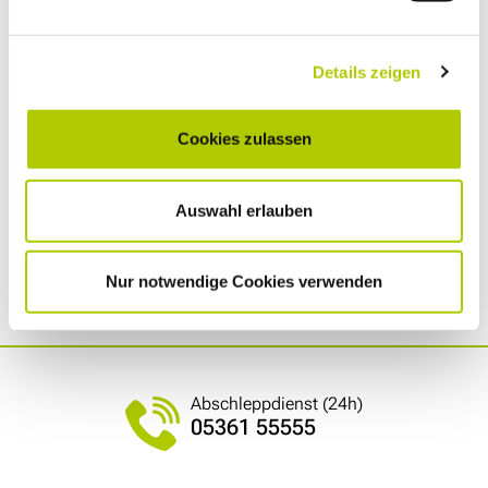
info (at) autohaus-wolfsburg.de
Wir sind gern für Sie da. Mit Herz, Hand und
Details zeigen
Verstand!
Bis gleich! Ihr Volkswagen Nutzfahrzeug-Team von
Cookies zulassen
der Automeile Wolfsburg 💚
*Gültig für alle Volkswagen Nutzfahrzeug-Modelle bei Auftragseingang ab
Auswahl erlauben
dem 1. Oktober 2024. In den ersten zwei Jahren sind die Kilometer in der
Garantiezeit unbegrenzt. Danach gibt es zusätzliche drei Jahre Garantie
bis maximal 150.000 km. Werden die 150.000 km vor den insgesamt fünf
Nur notwendige Cookies verwenden
Jahren erreicht, ist die Garantie beendet.
Abschleppdienst (24h)
05361 55555