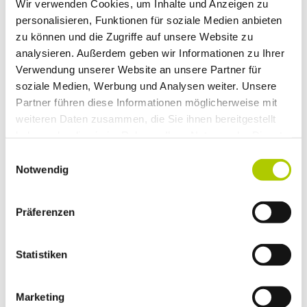
Wir verwenden Cookies, um Inhalte und Anzeigen zu
personalisieren, Funktionen für soziale Medien anbieten
zu können und die Zugriffe auf unsere Website zu
analysieren. Außerdem geben wir Informationen zu Ihrer
Verwendung unserer Website an unsere Partner für
Früher war alles besser? Nein – früher war alles
soziale Medien, Werbung und Analysen weiter. Unsere
anders!
Heute ist die Zeit des New Transporters, dem
neuen Original. Entdecken Sie die Zukunft des
Partner führen diese Informationen möglicherweise mit
Nutzfahrzeugs!
weiteren Daten zusammen, die Sie ihnen bereitgestellt
haben oder die sie im Rahmen Ihrer Nutzung der Dienste
Alle Features, Modelle, Antriebsarten finden Sie hier
gesammelt haben.
im Detail:
Einwilligungsauswahl
Notwendig
ZUM VOLKSWAGEN NEW TRANSPORTER
Präferenzen
Sind Sie bereit für das neue Original?
Statistiken
Ganz gleich, ob Probefahrt, Frage oder einfach mal
schauen: Melden Sie sich gerne unter
Marketing
05361 8639999-95
oder per Mail an