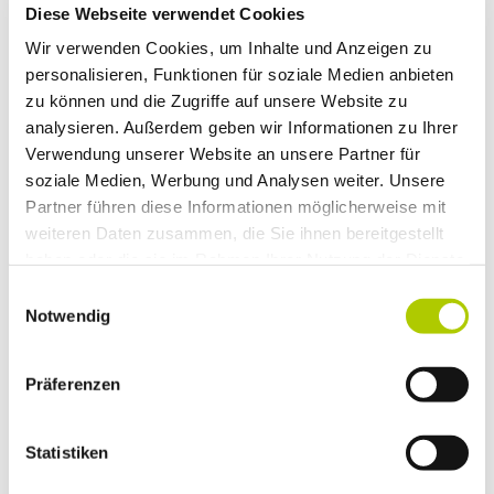
Diese Webseite verwendet Cookies
Wir verwenden Cookies, um Inhalte und Anzeigen zu
personalisieren, Funktionen für soziale Medien anbieten
zu können und die Zugriffe auf unsere Website zu
Was analog kann, kann digital auch – nur besser!
analysieren. Außerdem geben wir Informationen zu Ihrer
Wir präsentieren: den Volkswagen
Transporter als
Verwendung unserer Website an unsere Partner für
Pritsche mit Doppelkabine
– exklusiv bei
soziale Medien, Werbung und Analysen weiter. Unsere
Volkswagen Nutzfahrzeuge.
Partner führen diese Informationen möglicherweise mit
Freuen Sie sich auf ein echtes Multitalent mit vielen
weiteren Daten zusammen, die Sie ihnen bereitgestellt
Highlights!
haben oder die sie im Rahmen Ihrer Nutzung der Dienste
gesammelt haben.
Sind Sie bereit für das neue Original als Pritsche
Einwilligungsauswahl
mit Doppelkabine?
Notwendig
MEHR ERFAHREN
Präferenzen
DIREKT ZUM ANGEBOT
Statistiken