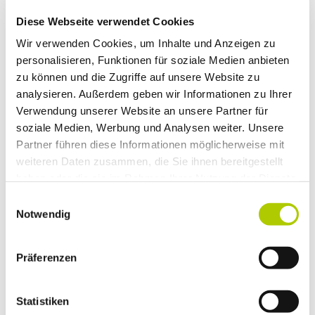
auf einen Blick:
Diese Webseite verwendet Cookies
UNSER
Wir verwenden Cookies, um Inhalte und Anzeigen zu
FÖRDERRECHNER,
personalisieren, Funktionen für soziale Medien anbieten
zu können und die Zugriffe auf unsere Website zu
IHR VORTEIL.
analysieren. Außerdem geben wir Informationen zu Ihrer
Verwendung unserer Website an unsere Partner für
soziale Medien, Werbung und Analysen weiter. Unsere
Partner führen diese Informationen möglicherweise mit
FAHRZEUGTYP:
weiteren Daten zusammen, die Sie ihnen bereitgestellt
haben oder die sie im Rahmen Ihrer Nutzung der Dienste
gesammelt haben.
REINES ELEKTRO
Einwilligungsauswahl
PLUG-IN-HYBRID
Notwendig
(BEV)
Präferenzen
Statistiken