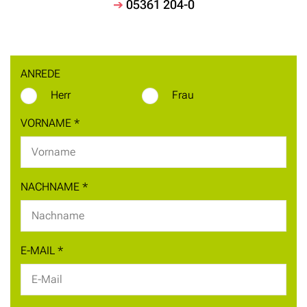
05361 204-0
ANREDE
Herr
Frau
VORNAME
*
NACHNAME
*
E-MAIL
*