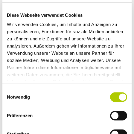
Diese Webseite verwendet Cookies
Wir verwenden Cookies, um Inhalte und Anzeigen zu
*
personalisieren, Funktionen für soziale Medien anbieten
Das neue E-Auto-Förderprogramm
ist da!
zu können und die Zugriffe auf unsere Website zu
Um Privatpersonen den Umstieg in die Elektromobilität zu
erleichtern, profitieren Sie ab sofort von staatlichen
analysieren. Außerdem geben wir Informationen zu Ihrer
Förderungen bei Kauf und Leasing von E-Neuwagen mit
Verwendung unserer Website an unsere Partner für
Neuzulassung in 2026! Die Höhe der Förderung liegt
soziale Medien, Werbung und Analysen weiter. Unsere
zwischen 1.500 € und 6.000 €
, abhängig von Antriebsart,
Partner führen diese Informationen möglicherweise mit
Haushaltseinkommen und Anzahl der Kinder.
weiteren Daten zusammen, die Sie ihnen bereitgestellt
haben oder die sie im Rahmen Ihrer Nutzung der Dienste
Jetzt Termin vereinbaren, beraten lassen und Förderung
gesammelt haben.
sichern!
Einwilligungsauswahl
Notwendig
Ganz gleich, ob Sie bereits ein Wunschfahrzeug im Kopf
haben oder noch Fragen zur neuen Förderung offen sind:
Präferenzen
Wir von der Automeile Wolfsburg kennen uns aus und
unterstützen Sie gern!
Für Beratung, Vergleich und
Abwicklung rund um Ihren Neuwagen sind wir Ihre
Statistiken