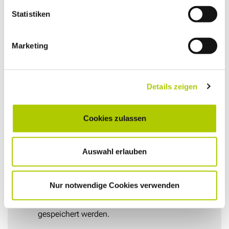
Statistiken
BETREFF
*
Marketing
bitte wählen
Details zeigen
NACHRICHT
*
Cookies zulassen
Auswahl erlauben
Ich willige ein, dass meine Daten zwecks
Nur notwendige Cookies verwenden
Bearbeitung der Anfrage sowie für den Fall, dass
Anschlussfragen entstehen, verarbeitet und
gespeichert werden.