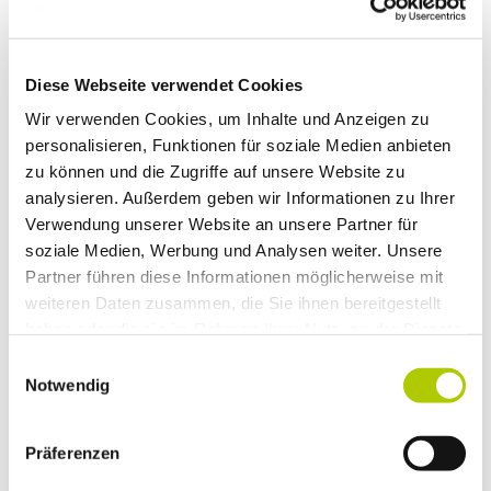
bitte wählen
Diese Webseite verwendet Cookies
ANREDE
Wir verwenden Cookies, um Inhalte und Anzeigen zu
Herr
Frau
personalisieren, Funktionen für soziale Medien anbieten
zu können und die Zugriffe auf unsere Website zu
VORNAME
*
analysieren. Außerdem geben wir Informationen zu Ihrer
Verwendung unserer Website an unsere Partner für
soziale Medien, Werbung und Analysen weiter. Unsere
NACHNAME
*
Partner führen diese Informationen möglicherweise mit
weiteren Daten zusammen, die Sie ihnen bereitgestellt
haben oder die sie im Rahmen Ihrer Nutzung der Dienste
gesammelt haben.
Einwilligungsauswahl
E-MAIL
*
Notwendig
Präferenzen
TELEFON