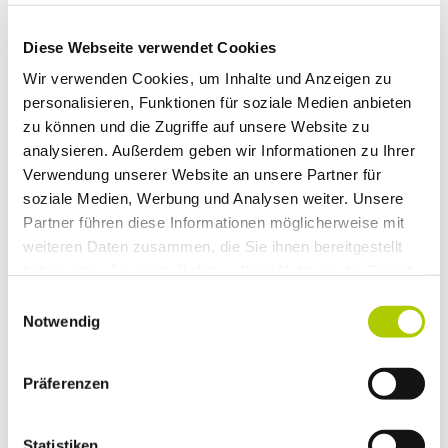
Bund schafft Anreize für Dienstwagen –
auch um den Absatz der Fahrzeuge wieder zu stärken
Diese Webseite verwendet Cookies
Wir verwenden Cookies, um Inhalte und Anzeigen zu
Von Andreas Hoenig
personalisieren, Funktionen für soziale Medien anbieten
Berlin.
Mit neuen Steuervorteilen will die Bundesregierung
zu können und die Zugriffe auf unsere Website zu
den schleppenden Absatz von Elektroautos ankurbeln.
analysieren. Außerdem geben wir Informationen zu Ihrer
Dabei geht es um stärkere Anreize für E-Autos als
Verwendung unserer Website an unsere Partner für
Dienstwagen. Das Kabinett brachte die geplanten Schritte
soziale Medien, Werbung und Analysen weiter. Unsere
jüngst auf den Weg.
Partner führen diese Informationen möglicherweise mit
weiteren Daten zusammen, die Sie ihnen bereitgestellt
In dem Gesetzentwurf heißt es, die Bundesregierung habe
haben oder die sie im Rahmen Ihrer Nutzung der Dienste
sich zum Ziel gesetzt, die Elektromobilität deutlich
gesammelt haben.
voranzubringen. „Für eine erfolgreiche Umsetzung dieses
Einwilligungsauswahl
Notwendig
Ziels bedarf es auch weitreichender steuerlicher
Maßnahmen.“ Für Unternehmen soll rückwirkend zum
1. Juli 2024 eine Sonderabschreibung für neu zugelassene
Präferenzen
vollelektrische und vergleichbare Null­emissionsfahrzeuge
eingeführt werden. Außerdem soll bei der
Dienstwagenbesteuerung für E-Fahrzeuge der sogenannte
Statistiken