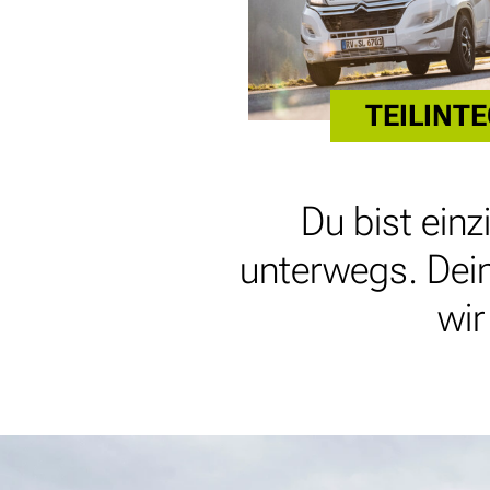
TEILINT
Du bist einz
unterwegs. Dein 
wi