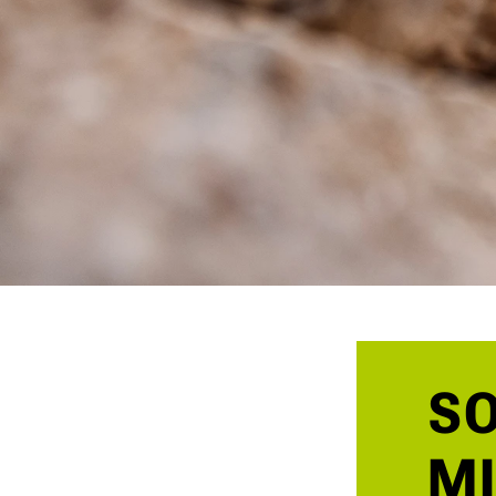
SO
MI