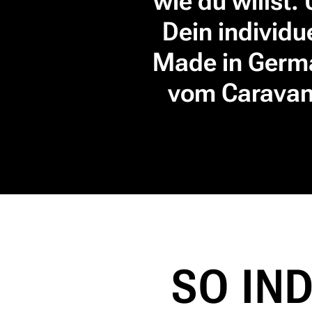
wie du willst. 
Dein individu
Made in Germa
vom Caravan
SO IND