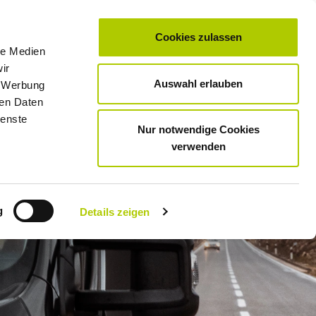
Cookies zulassen
le Medien
0
Unternehmen
Standorte & Öffnungszeiten
Kontakt
Karriere
ir
Auswahl erlauben
, Werbung
SUNLIGHT
KAUFEN
MIETEN
WERKSTATT & SERVICE
ren Daten
ienste
Nur notwendige Cookies
verwenden
g
Details zeigen