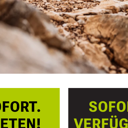
FORT.
SOFO
ETEN!
VERFÜG