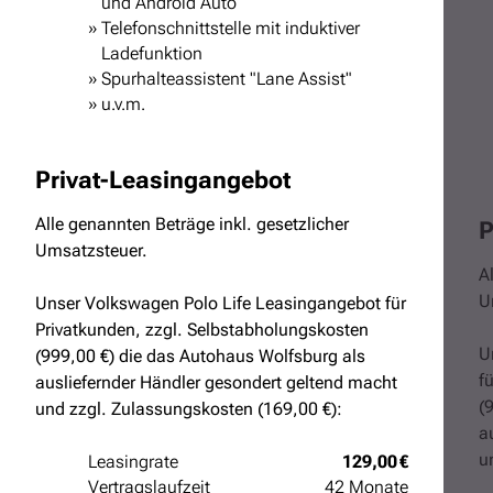
und Android Auto
Telefonschnittstelle mit induktiver
Ladefunktion
Spurhalteassistent "Lane Assist"
u.v.m.
Privat-Leasingangebot
Alle genannten Beträge inkl. gesetzlicher
P
Umsatzsteuer.
A
U
Unser Volkswagen Polo Life Leasingangebot für
Privatkunden, zzgl. Selbstabholungskosten
U
(999,00 €) die das Autohaus Wolfsburg als
f
ausliefernder Händler gesondert geltend macht
(
und zzgl. Zulassungskosten (169,00 €):
a
u
Leasingrate
129,00 €
Vertragslaufzeit
42 Monate