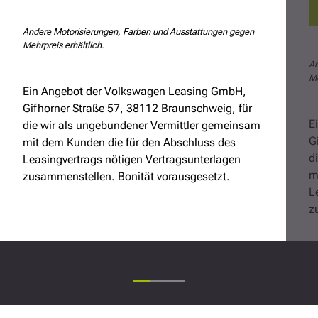
Andere Motorisierungen, Farben und Ausstattungen gegen
Mehrpreis erhältlich.
An
Me
Ein Angebot der Volkswagen Leasing GmbH,
Gifhorner Straße 57, 38112 Braunschweig, für
E
die wir als ungebundener Vermittler gemeinsam
G
mit dem Kunden die für den Abschluss des
d
Leasingvertrags nötigen Vertragsunterlagen
m
zusammenstellen. Bonität vorausgesetzt.
L
z