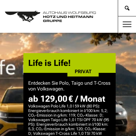
Life is Life!
PRIVAT
Entdecken Sie Polo, Taigo und T-Cross
von Volkswagen.
ab 129,00 € / Monat
Volkswagen Polo Life 1,0 l 59 kW (80 PS):
Energieverbrauch kombiniert in l/100 km: 5,2;
CO₂-Emission in g/km: 119; CO₂-Klasse: D;
Volkswagen Taigo Life 1,0 l TSI OPF 70 kW (95
PS): Energieverbrauch kombiniert in l/100 km:
5,3; CO₂-Emission in g/km: 120; CO₂-Klasse:
D; Volkswagen T-Cross Life 1,0 TSI 70 kW