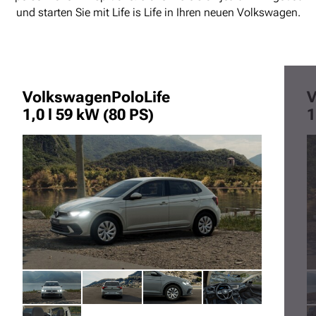
und starten Sie mit Life is Life in Ihren neuen Volkswagen.
Volkswagen
Polo
Life
V
1,0 l 59 kW (80 PS)
1