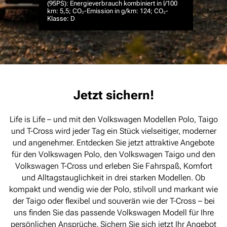
(95PS): Energieverbrauch kombiniert in l/100
km: 5,5; CO₂-Emission in g/km: 124; CO₂-
Klasse: D
Jetzt sichern!
Life is Life – und mit den Volkswagen Modellen Polo, Taigo
und T-Cross wird jeder Tag ein Stück vielseitiger, moderner
und angenehmer. Entdecken Sie jetzt attraktive Angebote
für den Volkswagen Polo, den Volkswagen Taigo und den
Volkswagen T-Cross und erleben Sie Fahrspaß, Komfort
und Alltagstauglichkeit in drei starken Modellen. Ob
kompakt und wendig wie der Polo, stilvoll und markant wie
der Taigo oder flexibel und souverän wie der T-Cross – bei
uns finden Sie das passende Volkswagen Modell für Ihre
persönlichen Ansprüche. Sichern Sie sich jetzt Ihr Angebot