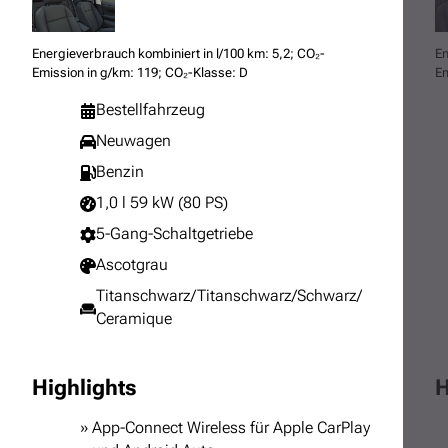
Energieverbrauch kombiniert in l/100 km: 5,2; CO₂-
En
Emission in g/km: 119; CO₂-Klasse: D
Em
Bestellfahrzeug
Neuwagen
Benzin
1,0 l 59 kW (80 PS)
5-Gang-Schaltgetriebe
Ascotgrau
Titanschwarz/Titanschwarz/Schwarz/
Ceramique
Highlights
H
App-Connect Wireless für Apple CarPlay