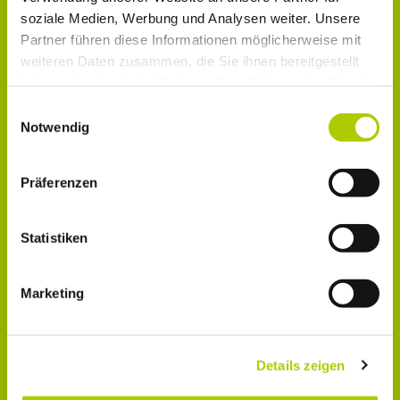
soziale Medien, Werbung und Analysen weiter. Unsere
Partner führen diese Informationen möglicherweise mit
weiteren Daten zusammen, die Sie ihnen bereitgestellt
haben oder die sie im Rahmen Ihrer Nutzung der Dienste
gesammelt haben.
Einwilligungsauswahl
Notwendig
Präferenzen
Statistiken
Hiermit bestätige ich, dass ich die
Datenschutz­
bestimmung
zur Kenntnis genommen habe.
Marketing
Anti-Roboter-Verifizierung
Hier klicken
Details zeigen
Friendly
Captcha ⇗