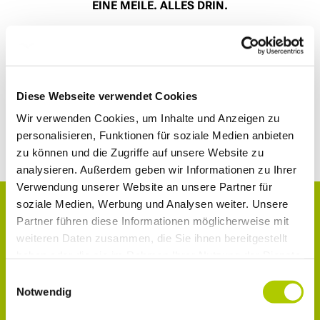
EINE MEILE. ALLES DRIN.
Ein Angebot der ŠKODA Leasing, Zweigniederlassung der
Volkswagen Leasing GmbH, Gifhorner Straße 57, 38112
Braunschweig, für die wir als ungebundener Vermittler
Diese Webseite verwendet Cookies
gemeinsam mit dem Kunden die für den Abschluss des
Wir verwenden Cookies, um Inhalte und Anzeigen zu
Leasingvertrags nötigen Vertragsunterlagen
personalisieren, Funktionen für soziale Medien anbieten
zusammenstellen. Bonität vorausgesetzt.
zu können und die Zugriffe auf unsere Website zu
analysieren. Außerdem geben wir Informationen zu Ihrer
Verwendung unserer Website an unsere Partner für
soziale Medien, Werbung und Analysen weiter. Unsere
KONTAKT
Partner führen diese Informationen möglicherweise mit
weiteren Daten zusammen, die Sie ihnen bereitgestellt
haben oder die sie im Rahmen Ihrer Nutzung der Dienste
gesammelt haben.
Einwilligungsauswahl
Notwendig