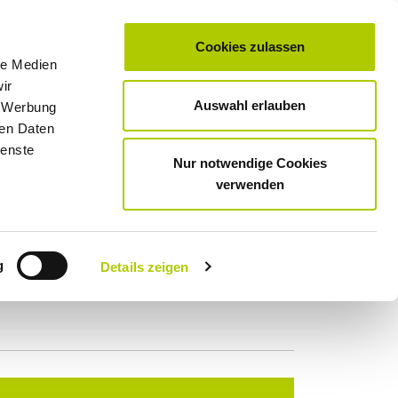
Cookies zulassen
le Medien
0
Unternehmen
Standorte & Öffnungszeiten
Kontakt
Karriere
ir
Auswahl erlauben
, Werbung
SERVICE
GEWERBE­KUNDEN
TAXI
MOTORRAD­SERVICE
ren Daten
ienste
Nur notwendige Cookies
verwenden
g
Details zeigen