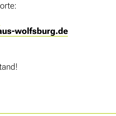
orte:
0
haus-wolfsburg.de
tand!