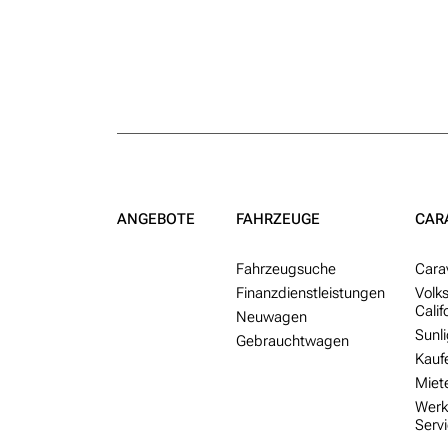
ANGEBOTE
FAHRZEUGE
CAR
Fahr­zeug­suche
Cara
Finanzdienstleistungen
Volk
Calif
Neu­wagen
Sunli
Gebraucht­wagen
Kauf
Miet
Werk
Serv