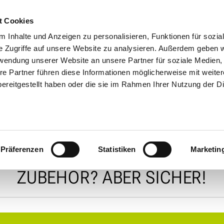
t Cookies
 Inhalte und Anzeigen zu personalisieren, Funktionen für sozia
05361 204-
e Zugriffe auf unsere Website zu analysieren. Außerdem geben w
rwendung unserer Website an unsere Partner für soziale Medien
ANGEBOTE
FAHRZEUGE
CARAVANING
MOBILITYLIVE
re Partner führen diese Informationen möglicherweise mit weite
ereitgestellt haben oder die sie im Rahmen Ihrer Nutzung der D
E-BIKES
Präferenzen
Statistiken
Marketin
29.05.2026
ZUBEHÖR? ABER SICHER!