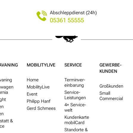
Abschleppdienst (24h)
05361 55555
AVANING
MOBILITYLIVE
SERVICE
GEWERBE­
KUNDEN
vaning
Home
Termin­ver­
ein­barung
Groß­kunden
swagen
MobilityLive
ornia
Service-
Small
Event
Leistungen
Commercial
ght
Philipp Hanf
4+ Service­
en
Gerd Schmees
welt
en
Kunden­karte
statt &
mobilCard
ice
Standorte &